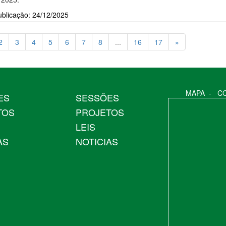
ublicação: 24/12/2025
2
3
4
5
6
7
8
...
16
17
»
MAPA
-
C
ES
SESSÕES
TOS
PROJETOS
LEIS
AS
NOTICIAS