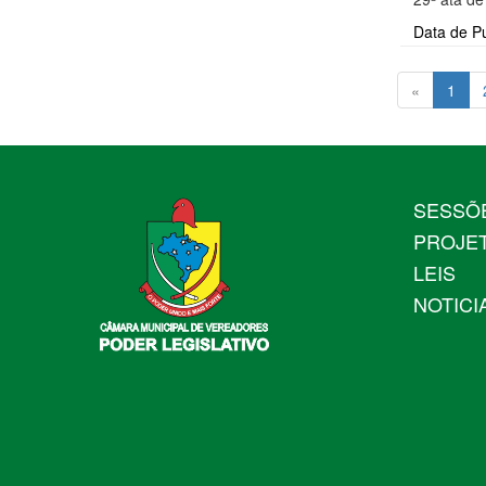
Data de P
«
1
SESSÕ
PROJE
LEIS
NOTICI